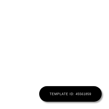
ERROR:Not found category
TEMPLATE ID: 45561859